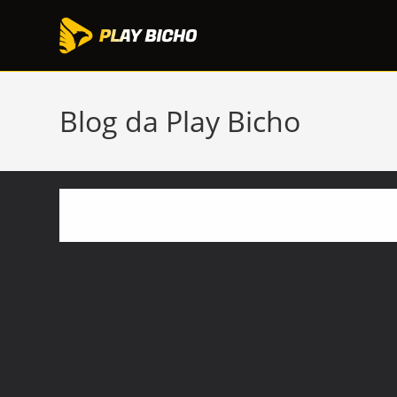
Ir
para
o
conteúdo
Blog da Play Bicho